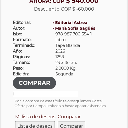
$ 540.000
AHORA:
COP
Descuento
COP $ -60.000
Editorial:
Editorial Astrea
Autor:
María Sofía Sagüés
Isbn:
978-987-706-554-1
Formato:
Libro
Terminado:
Tapa Blanda
Año:
2026
Páginas:
1258
Tamaño:
23 x 16 cm.
Peso:
2.0000 Kg.
Edición:
Segunda
Por la compra de este título te obsequiamos Postal.
Oferta por tiempo limitado o hasta agotar existencias
Mi lista de deseos
Comparar
Lista de deseos
Comparar