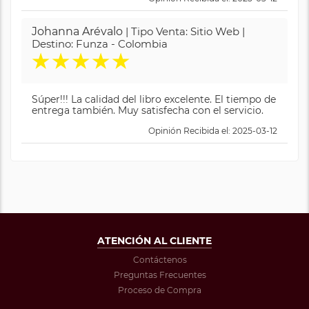
Johanna Arévalo
| Tipo Venta: Sitio Web |
Destino: Funza - Colombia
★
★
★
★
★
Súper!!! La calidad del libro excelente. El tiempo de
entrega también. Muy satisfecha con el servicio.
Opinión Recibida el: 2025-03-12
ATENCIÓN AL CLIENTE
Contáctenos
Preguntas Frecuentes
Proceso de Compra