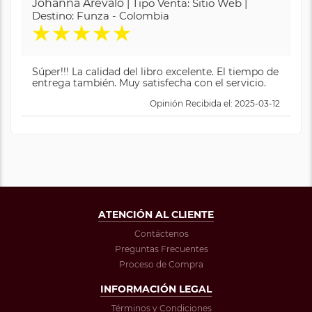
Johanna Arévalo
| Tipo Venta: Sitio Web |
Destino: Funza - Colombia
★
★
★
★
★
Súper!!! La calidad del libro excelente. El tiempo de
entrega también. Muy satisfecha con el servicio.
Opinión Recibida el: 2025-03-12
ATENCIÓN AL CLIENTE
Contáctenos
Preguntas Frecuentes
Proceso de Compra
INFORMACIÓN LEGAL
Términos y Condiciones