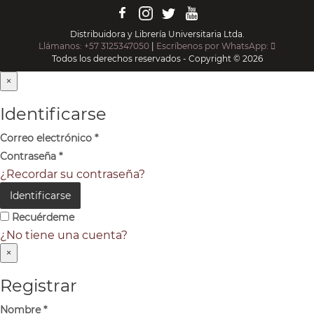
Distribuidora y Librería Universitaria Ltda.
Llámanos: +57 3125347050
|
Escríbenos por WhatsApp:
Todos los derechos reservados - Copyright © 2026
×
Identificarse
Correo electrónico
*
Contraseña
*
¿Recordar su contraseña?
Identificarse
Recuérdeme
¿No tiene una cuenta?
×
Registrar
Nombre
*