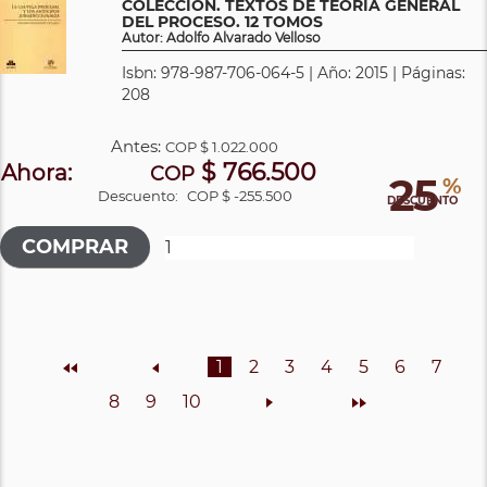
COLECCIÓN. TEXTOS DE TEORÍA GENERAL
DEL PROCESO. 12 TOMOS
Autor: Adolfo Alvarado Velloso
Isbn: 978-987-706-064-5 | Año: 2015 | Páginas:
208
Antes:
COP
$ 1.022.000
$ 766.500
Ahora:
COP
25
%
Descuento:
COP $ -255.500
DESCUENTO
Inicio
Anterior
1
2
3
4
5
6
7
8
9
10
Siguiente
Final