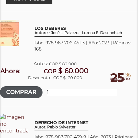
LOS DEBERES
Autores: José L. Palazzo - Lorena E. Dasenchich
Isbn: 978-987-706-451-3 | Año: 2023 | Páginas:
168
Antes:
COP
$ 80.000
$ 60.000
Ahora:
COP
25
%
Descuento:
COP $ -20.000
DESCUENTO
DERECHO DE INTERNET
Autor: Pablo Sylvester
Isbn: 978-987-706-459-9 | Año: 2023 | Páginas: