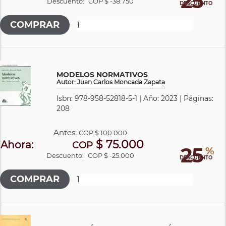
25
Descuento:
COP $ -38.750
DESCUENTO
MODELOS NORMATIVOS
Autor: Juan Carlos Moncada Zapata
Isbn: 978-958-52818-5-1 | Año: 2023 | Páginas:
208
Antes:
COP
$ 100.000
$ 75.000
Ahora:
COP
25
%
Descuento:
COP $ -25.000
DESCUENTO