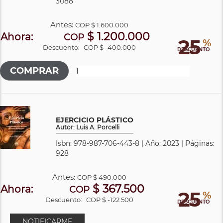
3088
Antes:
COP
$ 1.600.000
$ 1.200.000
Ahora:
COP
25
%
Descuento:
COP $ -400.000
DESCUENTO
EJERCICIO PLÁSTICO
Autor: Luis A. Porcelli
Isbn: 978-987-706-443-8 | Año: 2023 | Páginas:
928
Antes:
COP
$ 490.000
$ 367.500
Ahora:
COP
25
%
Descuento:
COP $ -122.500
DESCUENTO
NOTIFICARME