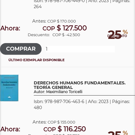
Isbn: 978-987-706-449-0 | Año: 2023 | Páginas:
264
Antes:
COP
$ 170.000
$ 127.500
Ahora:
COP
25
%
Descuento:
COP $ -42.500
DESCUENTO
ÚLTIMO EJEMPLAR DISPONIBLE
DERECHOS HUMANOS FUNDAMENTALES.
TEORÍA GENERAL
Autor: Maximiliano Toricelli
Isbn: 978-987-706-463-6 | Año: 2023 | Páginas:
480
Antes:
COP
$ 155.000
$ 116.250
Ahora:
COP
%