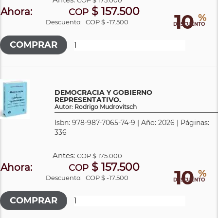
$ 157.500
Ahora:
COP
10
%
Descuento:
COP $ -17.500
DESCUENTO
DEMOCRACIA Y GOBIERNO
REPRESENTATIVO.
Autor: Rodrigo Mudrovitsch
Isbn: 978-987-7065-74-9 | Año: 2026 | Páginas:
336
Antes:
COP
$ 175.000
$ 157.500
Ahora:
COP
10
%
Descuento:
COP $ -17.500
DESCUENTO