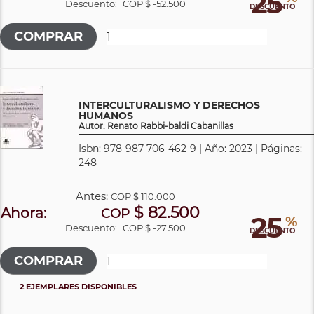
25
Descuento:
COP $ -52.500
DESCUENTO
INTERCULTURALISMO Y DERECHOS
HUMANOS
Autor: Renato Rabbi-baldi Cabanillas
Isbn: 978-987-706-462-9 | Año: 2023 | Páginas:
248
Antes:
COP
$ 110.000
$ 82.500
Ahora:
COP
25
%
Descuento:
COP $ -27.500
DESCUENTO
2 EJEMPLARES DISPONIBLES