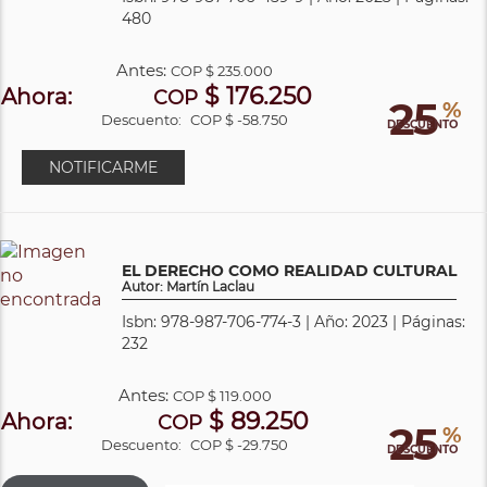
480
Antes:
COP
$ 235.000
$ 176.250
Ahora:
COP
25
%
Descuento:
COP $ -58.750
DESCUENTO
NOTIFICARME
EL DERECHO COMO REALIDAD CULTURAL
Autor: Martín Laclau
Isbn: 978-987-706-774-3 | Año: 2023 | Páginas:
232
Antes:
COP
$ 119.000
$ 89.250
Ahora:
COP
25
%
Descuento:
COP $ -29.750
DESCUENTO