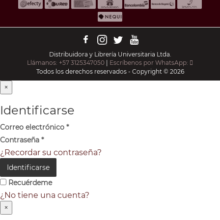
Distribuidora y Librería Universitaria Ltda.
Llámanos: +57 3125347050
|
Escríbenos por WhatsApp:
Todos los derechos reservados - Copyright © 2026
×
Identificarse
Correo electrónico
*
Contraseña
*
¿Recordar su contraseña?
Identificarse
Recuérdeme
¿No tiene una cuenta?
×