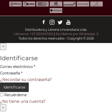
Distribuidora y Librería Universitaria Ltda.
Llámanos: +57 3125347050
|
Escríbenos por WhatsApp:
Todos los derechos reservados - Copyright © 2026
×
Identificarse
Correo electrónico
*
Contraseña
*
¿Recordar su contraseña?
Identificarse
Recuérdeme
¿No tiene una cuenta?
×