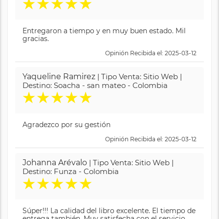
★
★
★
★
★
Entregaron a tiempo y en muy buen estado. Mil
gracias.
Opinión Recibida el: 2025-03-12
Yaqueline Ramirez
| Tipo Venta: Sitio Web |
Destino: Soacha - san mateo - Colombia
★
★
★
★
★
Agradezco por su gestión
Opinión Recibida el: 2025-03-12
Johanna Arévalo
| Tipo Venta: Sitio Web |
Destino: Funza - Colombia
★
★
★
★
★
Súper!!! La calidad del libro excelente. El tiempo de
entrega también. Muy satisfecha con el servicio.