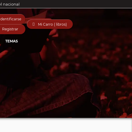
el nacional
Identificarse

Mi Carro ( libros)
Registrar
TEMAS