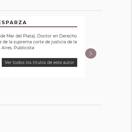
ESPARZA
ando en
er en
 de Mar del Plata). Doctor en Derecho
rsidad
en la
 de la suprema corte de justicia de la
ario (UA)
Aires. Publicista
Ver todos los titulos de este autor