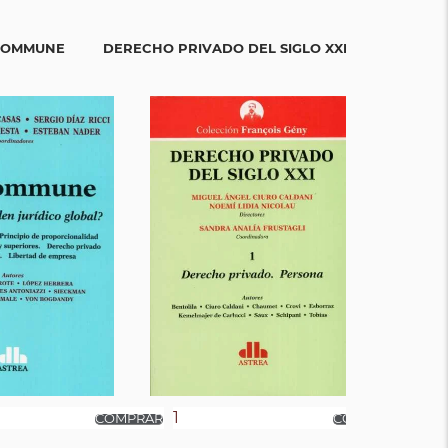
ESTUDIOS D
 COMMUNE
DERECHO PRIVADO DEL SIGLO XXI TOMO I
H