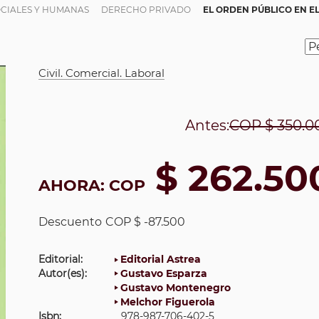
OCIALES Y HUMANAS
DERECHO PRIVADO
EL ORDEN PÚBLICO EN E
Civil. Comercial. Laboral
Antes:
COP
$ 350.0
$ 262.50
AHORA:
COP
Descuento
COP $ -87.500
Editorial:
Editorial Astrea
Autor(es):
Gustavo Esparza
Gustavo Montenegro
Melchor Figuerola
Isbn:
978-987-706-402-5