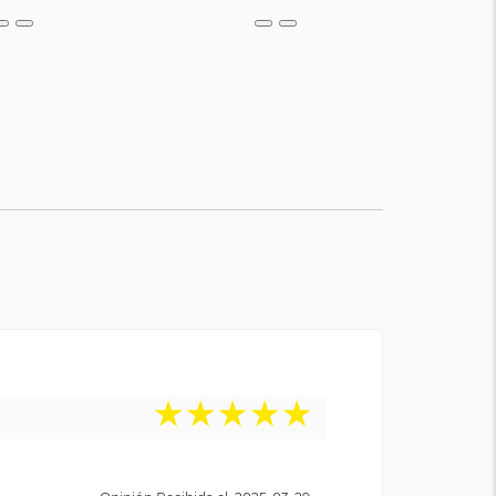
★
★
★
★
★