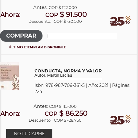
Antes:
COP
$ 122.000
$ 91.500
Ahora:
COP
25
%
Descuento:
COP $ -30.500
DESCUENTO
ÚLTIMO EJEMPLAR DISPONIBLE
CONDUCTA, NORMA Y VALOR
Autor: Martín Laclau
Isbn: 978-987-706-361-5 | Año: 2021 | Páginas:
224
Antes:
COP
$ 115.000
$ 86.250
Ahora:
COP
25
%
Descuento:
COP $ -28.750
DESCUENTO
NOTIFICARME