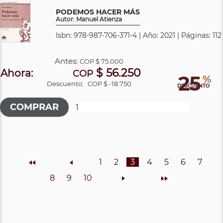
PODEMOS HACER MÁS
Autor: Manuel Atienza
Isbn: 978-987-706-371-4 | Año: 2021 | Páginas: 112
Antes:
COP
$ 75.000
$ 56.250
Ahora:
COP
25
%
Descuento:
COP $ -18.750
DESCUENTO
Inicio
Anterior
1
2
3
4
5
6
7
8
9
10
Siguiente
Final