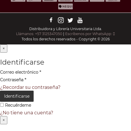
Distribuidora y Librería Universitaria Ltda.
Llámanos: +57 3125347050
|
Escríbenos por WhatsApp:
Todos los derechos reservados - Copyright © 2026
×
Identificarse
Correo electrónico
*
Contraseña
*
¿Recordar su contraseña?
Identificarse
Recuérdeme
¿No tiene una cuenta?
×