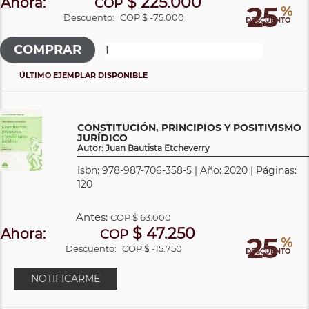
$ 225.000
Ahora:
COP
25
%
Descuento:
COP $ -75.000
DESCUENTO
ÚLTIMO EJEMPLAR DISPONIBLE
CONSTITUCIÓN, PRINCIPIOS Y POSITIVISMO
JURÍDICO
Autor: Juan Bautista Etcheverry
Isbn: 978-987-706-358-5 | Año: 2020 | Páginas:
120
Antes:
COP
$ 63.000
$ 47.250
Ahora:
COP
25
%
Descuento:
COP $ -15.750
DESCUENTO
NOTIFICARME