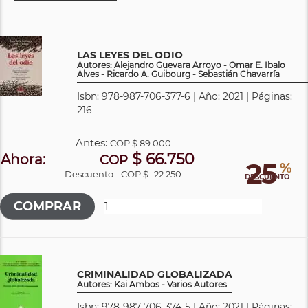
LAS LEYES DEL ODIO
Autores: Alejandro Guevara Arroyo - Omar E. Ibalo
Alves - Ricardo A. Guibourg - Sebastián Chavarría
Isbn: 978-987-706-377-6 | Año: 2021 | Páginas:
216
Antes:
COP
$ 89.000
$ 66.750
Ahora:
COP
25
%
Descuento:
COP $ -22.250
DESCUENTO
CRIMINALIDAD GLOBALIZADA
Autores: Kai Ambos - Varios Autores
Isbn: 978-987-706-374-5 | Año: 2021 | Páginas: