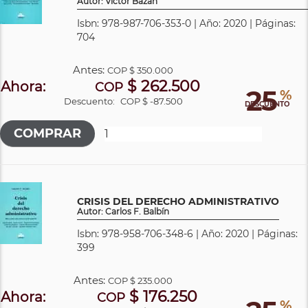
Autor: Víctor Bazán
Isbn: 978-987-706-353-0 | Año: 2020 | Páginas:
704
Antes:
COP
$ 350.000
$ 262.500
Ahora:
COP
25
%
Descuento:
COP $ -87.500
DESCUENTO
CRISIS DEL DERECHO ADMINISTRATIVO
Autor: Carlos F. Balbín
Isbn: 978-958-706-348-6 | Año: 2020 | Páginas:
399
Antes:
COP
$ 235.000
$ 176.250
Ahora:
COP
%