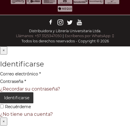
Distribuidora y Librería Universitaria Ltda.
Llámanos: +57 3125347050
|
Escríbenos por WhatsApp:
Todos los derechos reservados - Copyright © 2026
×
Identificarse
Correo electrónico
*
Contraseña
*
¿Recordar su contraseña?
Identificarse
Recuérdeme
¿No tiene una cuenta?
×