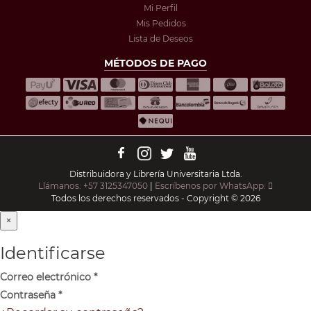
Mi Perfil
Mis Pedidos
Lista de Deseos
MÉTODOS DE PAGO
Distribuidora y Librería Universitaria Ltda.
Llámanos: +57 3125347050
|
Escríbenos por WhatsApp:
Todos los derechos reservados - Copyright © 2026
×
Identificarse
Correo electrónico
*
Contraseña
*