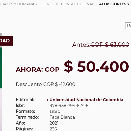
OCIALES Y HUMANAS
DERECHO CONSTITUCIONAL
ALTAS CORTES Y
DAD
Antes:
COP
$ 63.000
$ 50.400
AHORA:
COP
Descuento
COP $ -12.600
Editorial:
Universidad Nacional de Colombia
Isbn:
978-958-794-624-6
Formato:
Libro
Terminado:
Tapa Blanda
Año:
2021
Páginas:
236