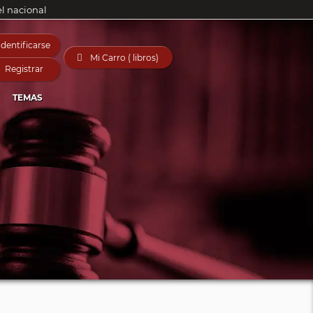
el nacional
Identificarse

Mi Carro ( libros)
Registrar
TEMAS