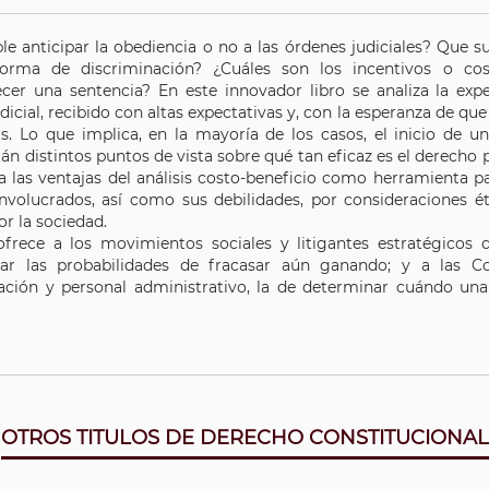
le anticipar la obediencia o no a las órdenes judiciales? Que 
forma de discriminación? ¿Cuáles son los incentivos o c
cer una sentencia? En este innovador libro se analiza la expe
udicial, recibido con altas expectativas y, con la esperanza de q
s. Lo que implica, en la mayoría de los casos, el inicio de un
n distintos puntos de vista sobre qué tan eficaz es el derecho 
a las ventajas del análisis costo-beneficio como herramienta p
involucrados, así como sus debilidades, por consideraciones ét
por la sociedad.
 ofrece a los movimientos sociales y litigantes estratégicos de
ar las probabilidades de fracasar aún ganando; y a las Cor
ción y personal administrativo, la de determinar cuándo un
OTROS TITULOS DE DERECHO CONSTITUCIONAL