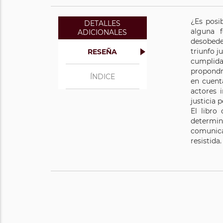
¿Es posib
DETALLES
alguna 
ADICIONALES
desobede
triunfo j
RESEÑA
cumplida
propondrá
ÍNDICE
en cuent
actores 
justicia 
El libro
determin
comunica
resistida.