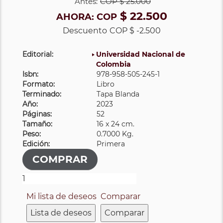
Antes:
COP
$ 25.000
$ 22.500
AHORA:
COP
Descuento
COP $ -2.500
Editorial:
Universidad Nacional de
Colombia
Isbn:
978-958-505-245-1
Formato:
Libro
Terminado:
Tapa Blanda
Año:
2023
Páginas:
52
Tamaño:
16 x 24 cm.
Peso:
0.7000 Kg.
Edición:
Primera
Mi lista de deseos
Comparar
Lista de deseos
Comparar