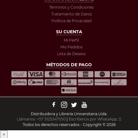
Términos y Condiciones
Tratamiento de Datos
Política de Privacidad
SU CUENTA
Mi Perfil
Mis Pedidos
Lista de Deseos
MÉTODOS DE PAGO
Distribuidora y Librería Universitaria Ltda.
Llámanos: +57 3125347050
|
Escríbenos por WhatsApp:
Todos los derechos reservados - Copyright © 2026
×