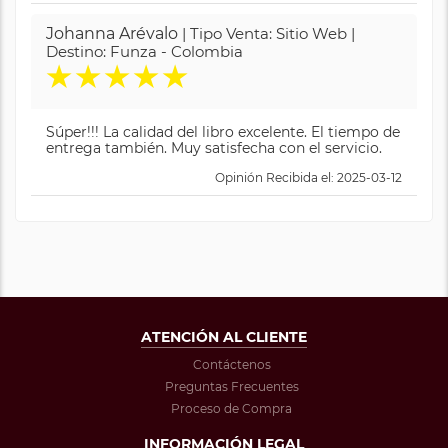
Johanna Arévalo
| Tipo Venta: Sitio Web |
Destino: Funza - Colombia
★
★
★
★
★
Súper!!! La calidad del libro excelente. El tiempo de
entrega también. Muy satisfecha con el servicio.
Opinión Recibida el: 2025-03-12
ATENCIÓN AL CLIENTE
Contáctenos
Preguntas Frecuentes
Proceso de Compra
INFORMACIÓN LEGAL