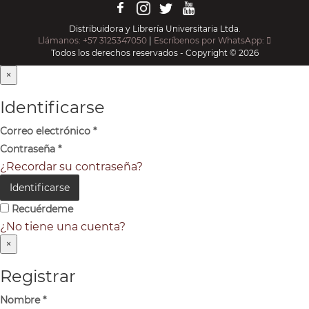
Distribuidora y Librería Universitaria Ltda.
Llámanos: +57 3125347050
|
Escríbenos por WhatsApp:
Todos los derechos reservados - Copyright © 2026
×
Identificarse
Correo electrónico
*
Contraseña
*
¿Recordar su contraseña?
Identificarse
Recuérdeme
¿No tiene una cuenta?
×
Registrar
Nombre
*