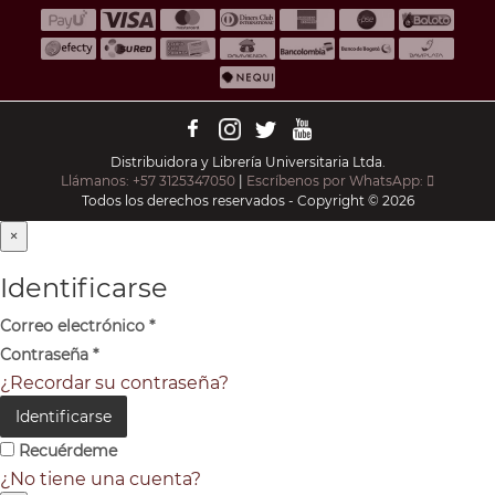
Distribuidora y Librería Universitaria Ltda.
Llámanos: +57 3125347050
|
Escríbenos por WhatsApp:
Todos los derechos reservados - Copyright © 2026
×
Identificarse
Correo electrónico
*
Contraseña
*
¿Recordar su contraseña?
Identificarse
Recuérdeme
¿No tiene una cuenta?