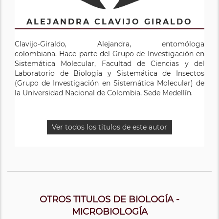
ALEJANDRA CLAVIJO GIRALDO
SANDRA INÉS URIBE SOTO
Clavijo-Giraldo, Alejandra, entomóloga
Genetista y entomóloga colombiana. Es Profesora
colombiana. Hace parte del Grupo de Investigación en
titular de la Facultad de Ciencias y Departamento de
Sistemática Molecular, Facultad de Ciencias y del
Biociencias, Directora del área curricular en Ciencia
Laboratorio de Biología y Sistemática de Insectos
Naturales y de la maestría en Ciencias Entomología,
(Grupo de Investigación en Sistemática Molecular) de
Coordinadora del Grupo de Investigación en
la Universidad Nacional de Colombia, Sede Medellín.
Sistemática Molecular y el Museo Entomológico
Francisco Luis Gallego como Centro de Ciencia y
Tecnología en la Universidad Nacional de Colombia
Sede Medellín.
Ver todos los titulos de este autor
Áreas de interés, Ecología y conservación, Taxonomía y
sistemática, Entomología, Biología de la simbiosis y
aplicaciones de control, análisis moleculares,
entomología médica, Bioinformática
Ver todos los titulos de este autor
OTROS TITULOS DE BIOLOGÍA -
MICROBIOLOGÍA