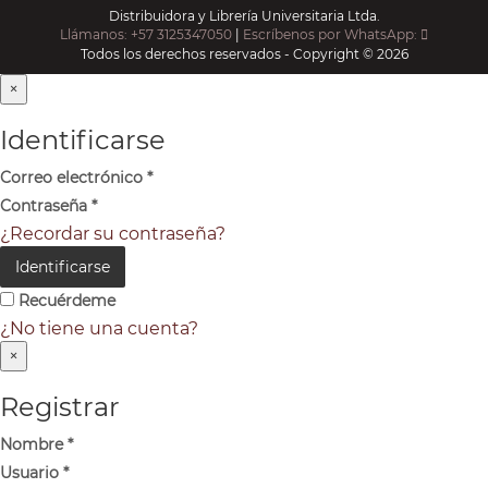
Distribuidora y Librería Universitaria Ltda.
Llámanos: +57 3125347050
|
Escríbenos por WhatsApp:
Todos los derechos reservados - Copyright © 2026
×
Identificarse
Correo electrónico
*
Contraseña
*
¿Recordar su contraseña?
Identificarse
Recuérdeme
¿No tiene una cuenta?
×
Registrar
Nombre
*
Usuario
*