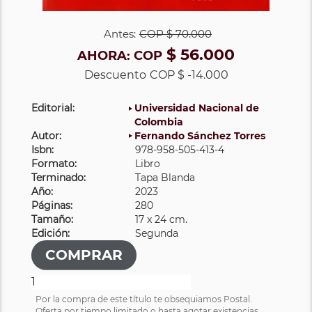
Antes:
COP
$ 70.000
$ 56.000
AHORA:
COP
Descuento
COP $ -14.000
Editorial:
Universidad Nacional de
Colombia
Autor:
Fernando Sánchez Torres
Isbn:
978-958-505-413-4
Formato:
Libro
Terminado:
Tapa Blanda
Año:
2023
Páginas:
280
Tamaño:
17 x 24 cm.
Edición:
Segunda
Por la compra de este título te obsequiamos Postal.
Oferta por tiempo limitado o hasta agotar existencias