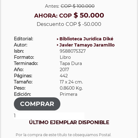
Antes:
COP
$ 100.000
$ 50.000
AHORA:
COP
Descuento
COP $ -50.000
Editorial:
Biblioteca Jurídica Diké
Autor:
Javier Tamayo Jaramillo
Isbn:
9588075327
Formato:
Libro
Terminado:
Tapa Dura
Año:
2017
Páginas:
442
Tamaño:
17 x 24 cm.
Peso:
0.8600 Kg.
Edición:
Primera
ÚLTIMO EJEMPLAR DISPONIBLE
Por la compra de este título te obsequiamos Postal.