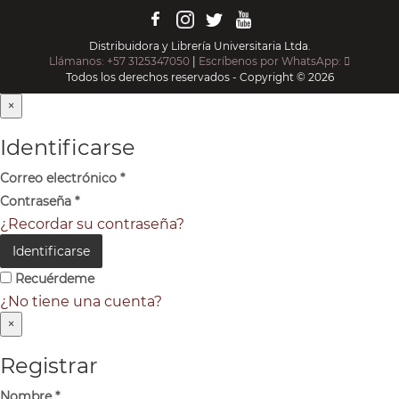
Distribuidora y Librería Universitaria Ltda.
Llámanos: +57 3125347050
|
Escríbenos por WhatsApp:
Todos los derechos reservados - Copyright © 2026
×
Identificarse
Correo electrónico
*
Contraseña
*
¿Recordar su contraseña?
Identificarse
Recuérdeme
¿No tiene una cuenta?
×
Registrar
Nombre
*