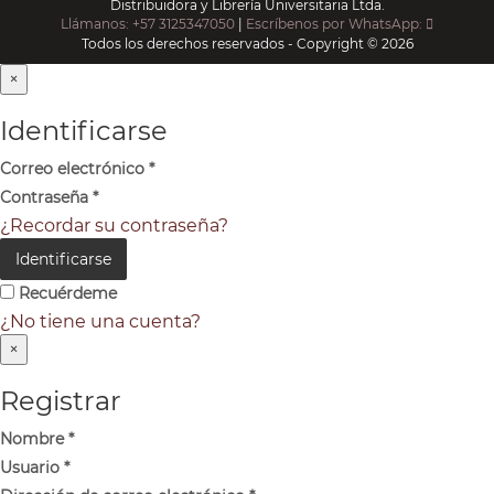
Distribuidora y Librería Universitaria Ltda.
Llámanos: +57 3125347050
|
Escríbenos por WhatsApp:
Todos los derechos reservados - Copyright © 2026
×
Identificarse
Correo electrónico
*
Contraseña
*
¿Recordar su contraseña?
Identificarse
Recuérdeme
¿No tiene una cuenta?
×
Registrar
Nombre
*
Usuario
*