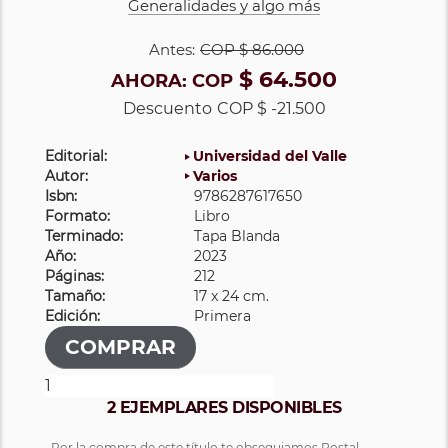
Generalidades y algo más
Antes:
COP
$ 86.000
$ 64.500
AHORA:
COP
Descuento
COP $ -21.500
Editorial:
Universidad del Valle
Autor:
Varios
Isbn:
9786287617650
Formato:
Libro
Terminado:
Tapa Blanda
Año:
2023
Páginas:
212
Tamaño:
17 x 24 cm.
Edición:
Primera
2 EJEMPLARES DISPONIBLES
Por la compra de este título te obsequiamos Postal.