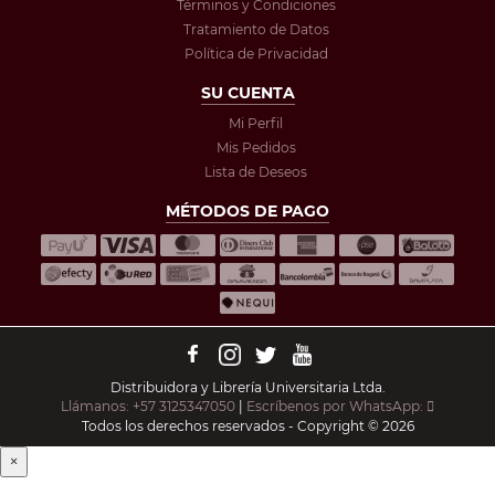
Términos y Condiciones
Tratamiento de Datos
Política de Privacidad
SU CUENTA
Mi Perfil
Mis Pedidos
Lista de Deseos
MÉTODOS DE PAGO
Distribuidora y Librería Universitaria Ltda.
Llámanos: +57 3125347050
|
Escríbenos por WhatsApp:
Todos los derechos reservados - Copyright © 2026
×