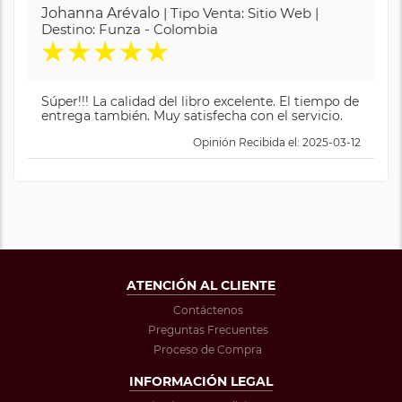
Johanna Arévalo
| Tipo Venta: Sitio Web |
Destino: Funza - Colombia
★
★
★
★
★
Súper!!! La calidad del libro excelente. El tiempo de
entrega también. Muy satisfecha con el servicio.
Opinión Recibida el: 2025-03-12
ATENCIÓN AL CLIENTE
Contáctenos
Preguntas Frecuentes
Proceso de Compra
INFORMACIÓN LEGAL