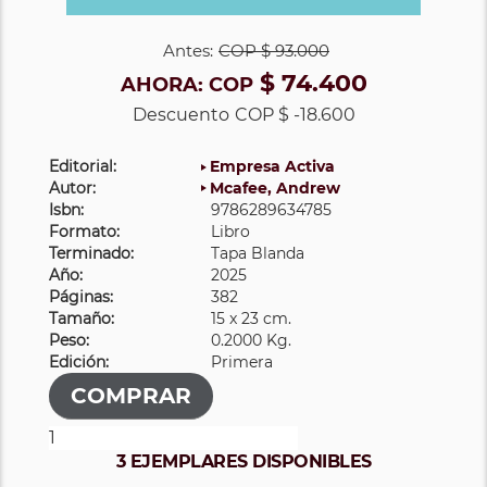
Antes:
COP
$ 93.000
$ 74.400
AHORA:
COP
Descuento
COP $ -18.600
Editorial:
Empresa Activa
Autor:
Mcafee, Andrew
Isbn:
9786289634785
Formato:
Libro
Terminado:
Tapa Blanda
Año:
2025
Páginas:
382
Tamaño:
15 x 23 cm.
Peso:
0.2000 Kg.
Edición:
Primera
3 EJEMPLARES DISPONIBLES