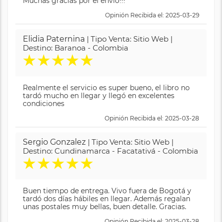
Muchas gracias por el envió!!!
Opinión Recibida el: 2025-03-29
Elidia Paternina
| Tipo Venta: Sitio Web |
Destino: Baranoa - Colombia
★
★
★
★
★
Realmente el servicio es super bueno, el libro no
tardó mucho en llegar y llegó en excelentes
condiciones
Opinión Recibida el: 2025-03-28
Sergio Gonzalez
| Tipo Venta: Sitio Web |
Destino: Cundinamarca - Facatativá - Colombia
★
★
★
★
★
Buen tiempo de entrega. Vivo fuera de Bogotá y
tardó dos días hábiles en llegar. Además regalan
unas postales muy bellas, buen detalle. Gracias.
Opinión Recibida el: 2025-03-28