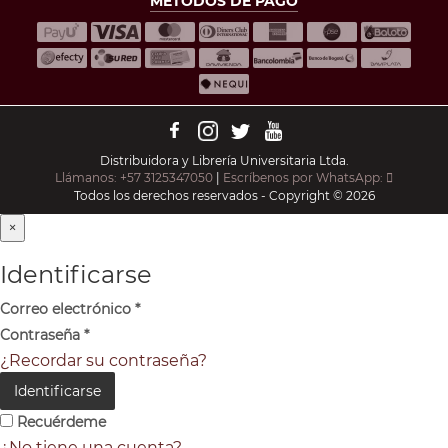
MÉTODOS DE PAGO
Distribuidora y Librería Universitaria Ltda.
Llámanos: +57 3125347050
|
Escríbenos por WhatsApp:
Todos los derechos reservados - Copyright © 2026
×
Identificarse
Correo electrónico
*
Contraseña
*
¿Recordar su contraseña?
Identificarse
Recuérdeme
¿No tiene una cuenta?