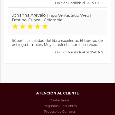
Opinión Recibida el: 2025-03-12
Johanna Arévalo
| Tipo Venta: Sitio Web |
Destino: Funza - Colombia
★
★
★
★
★
Súper!!! La calidad del libro excelente. El tiempo de
entrega también. Muy satisfecha con el servicio.
Opinión Recibida el: 2025-03-12
ATENCIÓN AL CLIENTE
Contáctenos
Preguntas Frecuentes
Proceso de Compra