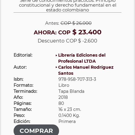
Serie de conocimientos prácticos. Principio
constitucional y derecho fundamental en el
estado colombiano
Antes:
COP
$ 26.000
$ 23.400
AHORA:
COP
Descuento
COP $ -2.600
Editorial:
Librería Ediciones del
Profesional LTDA
Autor:
Carlos Manuel Rodríguez
Santos
Isbn:
978-958-707-313-3
Formato:
Libro
Terminado:
Tapa Blanda
Año:
2018
Páginas:
80
Tamaño:
16 x 23 cm.
Peso:
0.1400 Kg.
Edición:
Primera