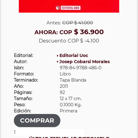
Antes:
COP
$ 41.000
$ 36.900
AHORA:
COP
Descuento
COP $ -4.100
Editorial:
Editorial Uoc
Autor:
Josep Cobarsi Morales
Isbn:
978-84-9788-486-0
Formato:
Libro
Terminado:
Tapa Blanda
Año:
2011
Páginas:
92
Tamaño:
12 x 17 cm.
Peso:
0.1000 Kg.
Edición:
Primera