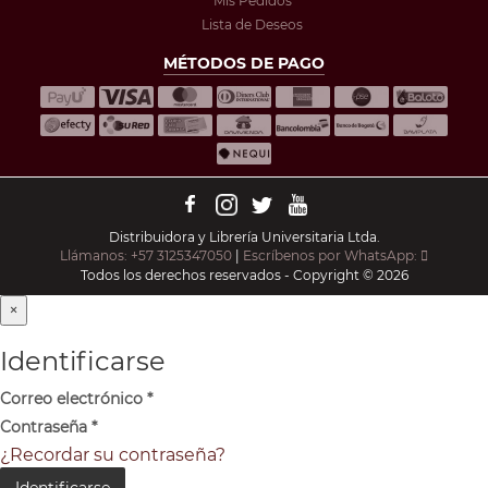
Mis Pedidos
Lista de Deseos
MÉTODOS DE PAGO
Distribuidora y Librería Universitaria Ltda.
Llámanos: +57 3125347050
|
Escríbenos por WhatsApp:
Todos los derechos reservados - Copyright © 2026
×
Identificarse
Correo electrónico
*
Contraseña
*
¿Recordar su contraseña?
Identificarse