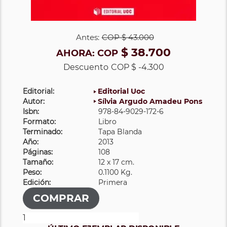
Antes:
COP
$ 43.000
$ 38.700
AHORA:
COP
Descuento
COP $ -4.300
Editorial:
Editorial Uoc
Autor:
Sílvia Argudo Amadeu Pons
Isbn:
978-84-9029-172-6
Formato:
Libro
Terminado:
Tapa Blanda
Año:
2013
Páginas:
108
Tamaño:
12 x 17 cm.
Peso:
0.1100 Kg.
Edición:
Primera