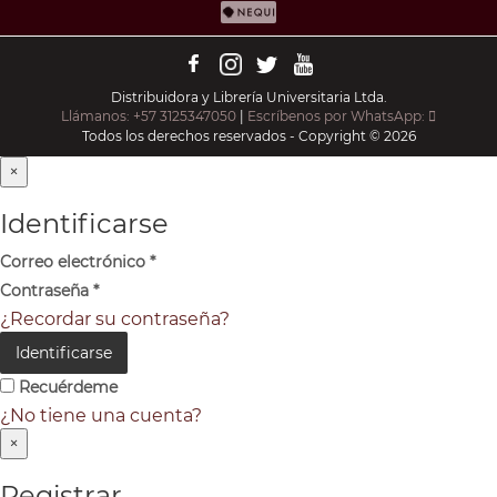
Distribuidora y Librería Universitaria Ltda.
Llámanos: +57 3125347050
|
Escríbenos por WhatsApp:
Todos los derechos reservados - Copyright © 2026
×
Identificarse
Correo electrónico
*
Contraseña
*
¿Recordar su contraseña?
Identificarse
Recuérdeme
¿No tiene una cuenta?
×
Registrar