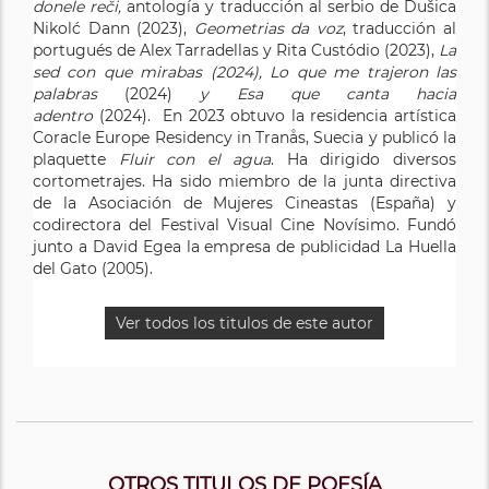
donele reči,
antología y traducción al serbio de Dušica
Nikolć Dann (2023),
Geometrias da voz
, traducción al
portugués de Alex Tarradellas y Rita Custódio (2023),
La
sed con que mirabas (2024), Lo que me trajeron las
palabras
(2024)
y Esa que canta hacia
adentro
(2024). En 2023 obtuvo la residencia artística
Coracle Europe Residency in Tranås, Suecia y publicó la
plaquette
Fluir con el agua
. Ha dirigido diversos
cortometrajes. Ha sido miembro de la junta directiva
de la Asociación de Mujeres Cineastas (España) y
codirectora del Festival Visual Cine Novísimo. Fundó
junto a David Egea la empresa de publicidad La Huella
del Gato (2005).
Ver todos los titulos de este autor
OTROS TITULOS DE POESÍA