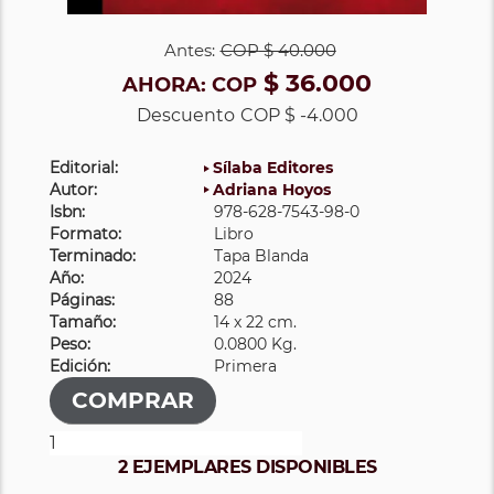
Antes:
COP
$ 40.000
$ 36.000
AHORA:
COP
Descuento
COP $ -4.000
Editorial:
Sílaba Editores
Autor:
Adriana Hoyos
Isbn:
978-628-7543-98-0
Formato:
Libro
Terminado:
Tapa Blanda
Año:
2024
Páginas:
88
Tamaño:
14 x 22 cm.
Peso:
0.0800 Kg.
Edición:
Primera
2 EJEMPLARES DISPONIBLES