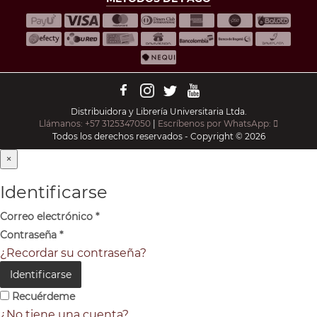
Distribuidora y Librería Universitaria Ltda.
Llámanos: +57 3125347050
|
Escríbenos por WhatsApp:
Todos los derechos reservados - Copyright © 2026
×
Identificarse
Correo electrónico
*
Contraseña
*
¿Recordar su contraseña?
Identificarse
Recuérdeme
¿No tiene una cuenta?