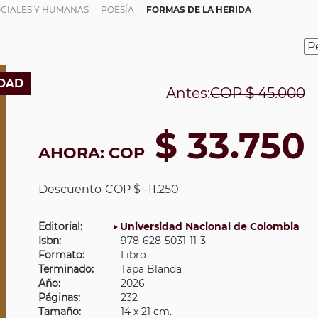
OCIALES Y HUMANAS
POESÍA
FORMAS DE LA HERIDA
DAD
Antes:
COP
$ 45.000
$ 33.750
AHORA:
COP
Descuento
COP $ -11.250
Editorial:
Universidad Nacional de Colombia
Isbn:
978-628-5031-11-3
Formato:
Libro
Terminado:
Tapa Blanda
Año:
2026
Páginas:
232
Tamaño:
14 x 21 cm.