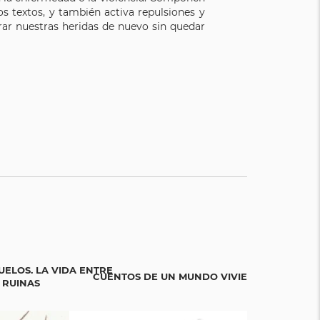
s textos, y también activa repulsiones y
ar nuestras heridas de nuevo sin quedar
UELOS. LA VIDA ENTRE
CUENTOS DE UN MUNDO VIVIENTE
BICIGR
 RUINAS