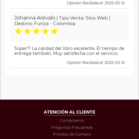
Opinión Recibida el: 2025-03-12
Johanna Arévalo
| Tipo Venta: Sitio Web |
Destino: Funza - Colombia
★
★
★
★
★
Súper!!! La calidad del libro excelente. El tiempo de
entrega también. Muy satisfecha con el servicio.
Opinión Recibida el: 2025-03-12
ATENCIÓN AL CLIENTE
Contáctenos
Preguntas Frecuentes
Proceso de Compra