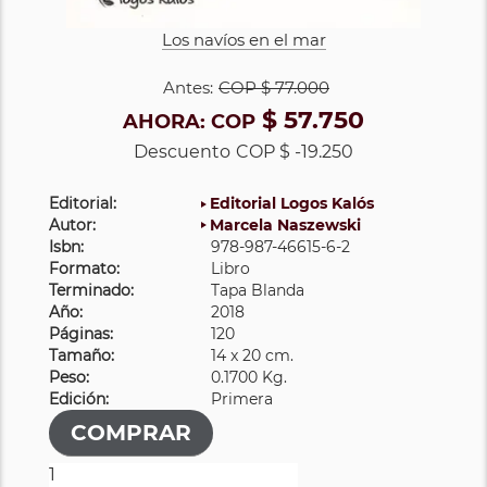
Los navíos en el mar
Antes:
COP
$ 77.000
$ 57.750
AHORA:
COP
Descuento
COP $ -19.250
Editorial:
Editorial Logos Kalós
Autor:
Marcela Naszewski
Isbn:
978-987-46615-6-2
Formato:
Libro
Terminado:
Tapa Blanda
Año:
2018
Páginas:
120
Tamaño:
14 x 20 cm.
Peso:
0.1700 Kg.
Edición:
Primera