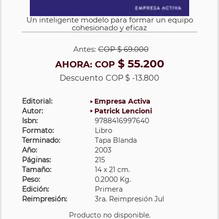
Un inteligente modelo para formar un equipo
cohesionado y eficaz
Antes:
COP
$ 69.000
$ 55.200
AHORA:
COP
Descuento
COP $ -13.800
Editorial:
Empresa Activa
Autor:
Patrick Lencioni
Isbn:
9788416997640
Formato:
Libro
Terminado:
Tapa Blanda
Año:
2003
Páginas:
215
Tamaño:
14 x 21 cm.
Peso:
0.2000 Kg.
Edición:
Primera
Reimpresión:
3ra. Reimpresión Jul
Producto no disponible.