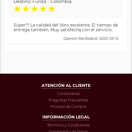
Destino: Funza - Colombia
★
★
★
★
★
Súper!!! La calidad del libro excelente. El tiempo de
entrega también. Muy satisfecha con el servicio.
Opinión Recibida el: 2025-03-12
ATENCIÓN AL CLIENTE
Contáctenos
Preguntas Frecuentes
Proceso de Compra
INFORMACIÓN LEGAL
Términos y Condiciones
Tratamiento de Datos