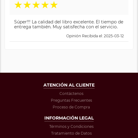
★
★
★
★
★
Súper!!! La calidad del libro excelente. El tiempo de
entrega también. Muy satisfecha con el servicio.
Opinión Recibida el: 2025-03-12
ATENCIÓN AL CLIENTE
Contáctenos
Preguntas Frecuentes
Proceso de Compra
INFORMACIÓN LEGAL
Términos y Condiciones
Tratamiento de Datos