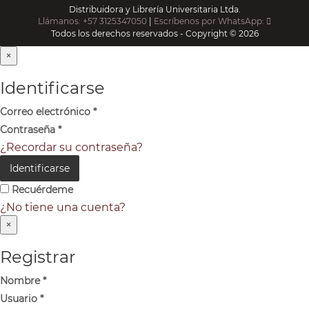
Distribuidora y Librería Universitaria Ltda.
Llámanos: +57 3125347050
|
Escríbenos por WhatsApp:
Todos los derechos reservados - Copyright © 2026
×
Identificarse
Correo electrónico
*
Contraseña
*
¿Recordar su contraseña?
Identificarse
Recuérdeme
¿No tiene una cuenta?
×
Registrar
Nombre
*
Usuario
*