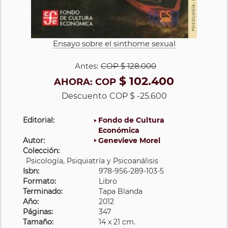
Ensayo sobre el sinthome sexual
Antes:
COP
$ 128.000
$ 102.400
AHORA:
COP
Descuento
COP $ -25.600
Editorial:
Fondo de Cultura
Económica
Autor:
Genevieve Morel
Colección:
Psicología, Psiquiatría y Psicoanálisis
Isbn:
978-956-289-103-5
Formato:
Libro
Terminado:
Tapa Blanda
Año:
2012
Páginas:
347
Tamaño:
14 x 21 cm.