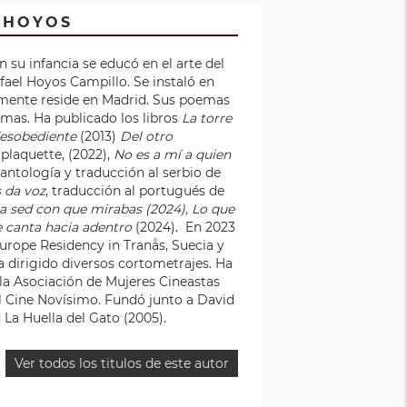
 HOYOS
En su infancia se educó en el arte del
afael Hoyos Campillo. Se instaló en
lmente reside en Madrid. Sus poemas
mas. Ha publicado los libros
La torre
desobediente
(2013)
Del otro
, plaquette, (2022),
No es a mí a quien
antología y traducción al serbio de
 da voz
, traducción al portugués de
a sed con que mirabas (2024), Lo que
e canta hacia adentro
(2024). En 2023
Europe Residency in Tranås, Suecia y
a dirigido diversos cortometrajes. Ha
 la Asociación de Mujeres Cineastas
al Cine Novísimo. Fundó junto a David
 La Huella del Gato (2005).
Ver todos los titulos de este autor