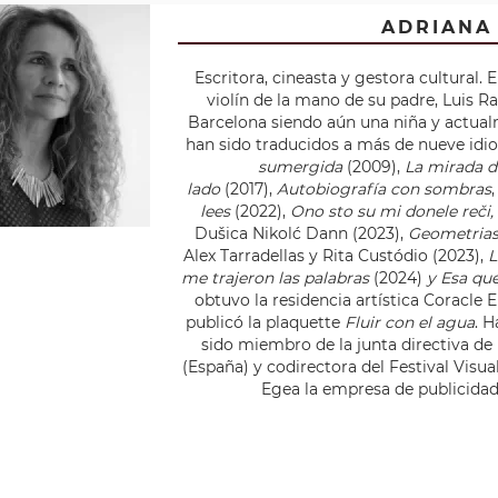
ADRIANA
Escritora, cineasta y gestora cultural. 
violín de la mano de su padre, Luis R
Barcelona siendo aún una niña y actua
han sido traducidos a más de nueve idio
sumergida
(2009),
La mirada 
lado
(2017),
Autobiografía con sombras
lees
(2022),
Ono sto su mi donele reči,
Dušica Nikolć Dann (2023),
Geometrias
Alex Tarradellas y Rita Custódio (2023),
L
me trajeron las palabras
(2024)
y Esa qu
obtuvo la residencia artística Coracle 
publicó la plaquette
Fluir con el agua
. H
sido miembro de la junta directiva de
(España) y codirectora del Festival Visu
Egea la empresa de publicidad