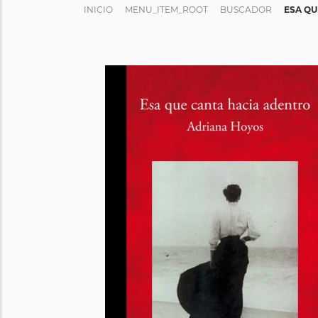
INICIO
MENU_ITEM_ROOT
BUSCADOR
ESA QU