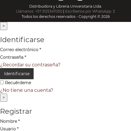
Distribuidora y Librería Universitaria Ltda.
Llámanos: +57 3125347050
|
Escríbenos por WhatsApp:
Todos los derechos reservados - Copyright © 2026
×
Identificarse
Correo electrónico
*
Contraseña
*
¿Recordar su contraseña?
Identificarse
Recuérdeme
¿No tiene una cuenta?
×
Registrar
Nombre
*
Usuario
*