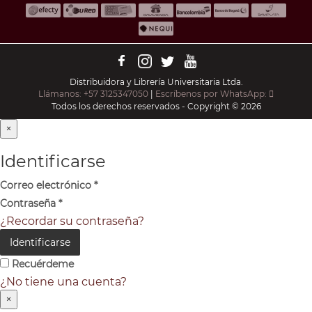
Distribuidora y Librería Universitaria Ltda.
Llámanos: +57 3125347050
|
Escríbenos por WhatsApp:
Todos los derechos reservados - Copyright © 2026
×
Identificarse
Correo electrónico
*
Contraseña
*
¿Recordar su contraseña?
Identificarse
Recuérdeme
¿No tiene una cuenta?
×