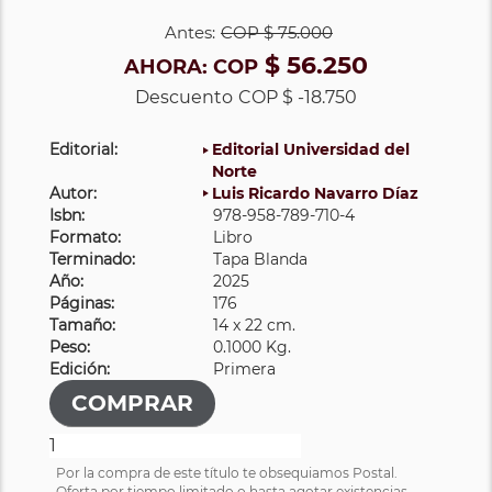
Antes:
COP
$ 75.000
$ 56.250
AHORA:
COP
Descuento
COP $ -18.750
Editorial:
Editorial Universidad del
Norte
Autor:
Luis Ricardo Navarro Díaz
Isbn:
978-958-789-710-4
Formato:
Libro
Terminado:
Tapa Blanda
Año:
2025
Páginas:
176
Tamaño:
14 x 22 cm.
Peso:
0.1000 Kg.
Edición:
Primera
Por la compra de este título te obsequiamos Postal.
Oferta por tiempo limitado o hasta agotar existencias