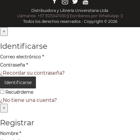
Distribuidora y Librería Universitaria Ltda.
Llámanos: +57 3125347050
|
Escríbenos por WhatsApp:
Todos los derechos reservados - Copyright © 2026
×
Identificarse
Correo electrónico
*
Contraseña
*
¿Recordar su contraseña?
Identificarse
Recuérdeme
¿No tiene una cuenta?
×
Registrar
Nombre
*