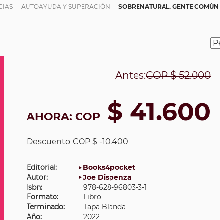
CIAS
AUTOAYUDA Y SUPERACIÓN
SOBRENATURAL. GENTE COMÚN 
Antes:
COP
$ 52.000
$ 41.600
AHORA:
COP
Descuento
COP $ -10.400
Editorial:
Books4pocket
Autor:
Joe Dispenza
Isbn:
978-628-96803-3-1
Formato:
Libro
Terminado:
Tapa Blanda
Año:
2022