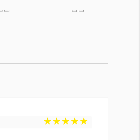
★
★
★
★
★