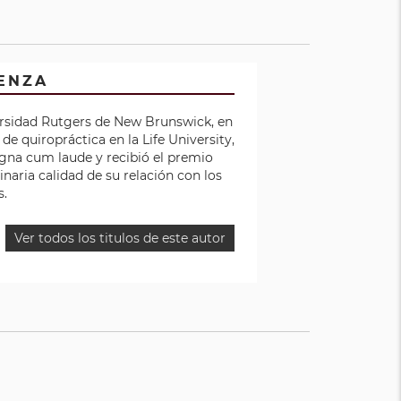
PENZA
ersidad Rutgers de New Brunswick, en
e quiropráctica en la Life University,
agna cum laude y recibió el premio
dinaria calidad de su relación con los
s.
Ver todos los titulos de este autor