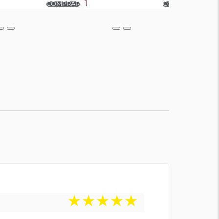
★
★
★
★
★