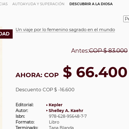
CIAS
AUTOAYUDA Y SUPERACIÓN
DESCUBRIR A LA DIOSA
Un viaje por lo femenino sagrado en el mundo
DAD
Antes:
COP
$ 83.000
$ 66.400
AHORA:
COP
Descuento
COP $ -16.600
Editorial:
Kepler
Autor:
Shelley A. Kaehr
Isbn:
978-628-95648-7-7
Formato:
Libro
Terminado:
Tapa Blanda