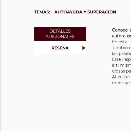
TEMAS:
AUTOAYUDA Y SUPERACIÓN
Conoce a
DETALLES
autora
be
ADICIONALES
En este l
También n
RESEÑA
las palab
Este ins
a ti mis
diosas pa
Al entrar
mensajes 