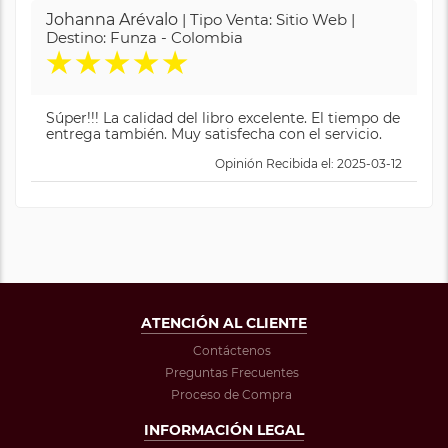
Johanna Arévalo
| Tipo Venta: Sitio Web |
Destino: Funza - Colombia
★
★
★
★
★
Súper!!! La calidad del libro excelente. El tiempo de
entrega también. Muy satisfecha con el servicio.
Opinión Recibida el: 2025-03-12
ATENCIÓN AL CLIENTE
Contáctenos
Preguntas Frecuentes
Proceso de Compra
INFORMACIÓN LEGAL