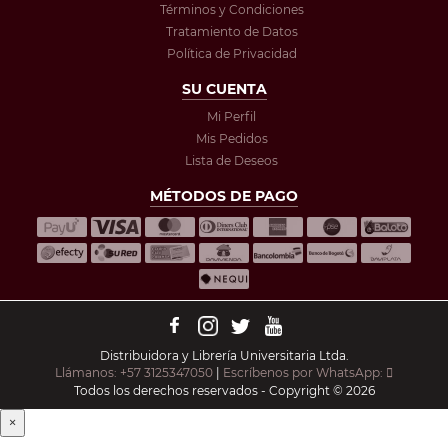
Términos y Condiciones
Tratamiento de Datos
Política de Privacidad
SU CUENTA
Mi Perfil
Mis Pedidos
Lista de Deseos
MÉTODOS DE PAGO
Distribuidora y Librería Universitaria Ltda.
Llámanos: +57 3125347050
|
Escríbenos por WhatsApp:
Todos los derechos reservados - Copyright © 2026
×