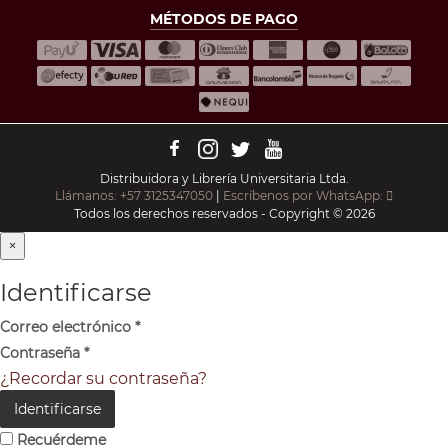
MÉTODOS DE PAGO
Distribuidora y Librería Universitaria Ltda.
Llámanos: +57 3125347050
|
Escríbenos por WhatsApp:
Todos los derechos reservados - Copyright © 2026
×
Identificarse
Correo electrónico
*
Contraseña
*
¿Recordar su contraseña?
Identificarse
Recuérdeme