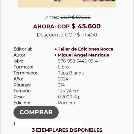
Antes:
COP
$ 57.000
$ 45.600
AHORA:
COP
Descuento
COP $ -11.400
Editorial:
Taller de Ediciones Rocca
Autor:
Miguel Ángel Manrique
Isbn:
978-958-5445-99-4
Formato:
Libro
Terminado:
Tapa Blanda
Año:
2024
Páginas:
214
Tamaño:
15 x 24 cm.
Peso:
0.2000 Kg.
Edición:
Primera
3 EJEMPLARES DISPONIBLES