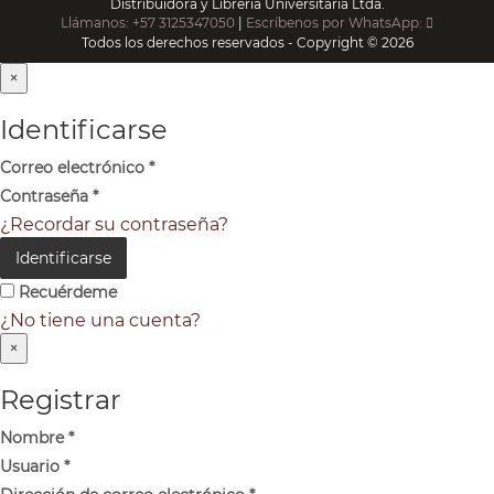
Distribuidora y Librería Universitaria Ltda.
Llámanos: +57 3125347050
|
Escríbenos por WhatsApp:
Todos los derechos reservados - Copyright © 2026
×
Identificarse
Correo electrónico
*
Contraseña
*
¿Recordar su contraseña?
Identificarse
Recuérdeme
¿No tiene una cuenta?
×
Registrar
Nombre
*
Usuario
*