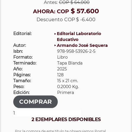
Antes:
COP
$ 64.000
$ 57.600
AHORA:
COP
Descuento
COP $ -6.400
Editorial:
Editorial Laboratorio
Educativo
Autor:
Armando José Sequera
Isbn:
978-958-53926-2-5
Formato:
Libro
Terminado:
Tapa Blanda
Año:
2025
Páginas:
128
Tamaño:
15 x 21 cm.
Peso:
0.2000 Kg.
Edición:
Primera
2 EJEMPLARES DISPONIBLES
Por la compra de este título te obsequiamos Postal.