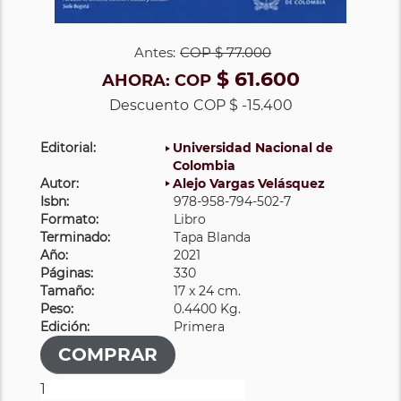
Antes:
COP
$ 77.000
$ 61.600
AHORA:
COP
Descuento
COP $ -15.400
Editorial:
Universidad Nacional de
Colombia
Autor:
Alejo Vargas Velásquez
Isbn:
978-958-794-502-7
Formato:
Libro
Terminado:
Tapa Blanda
Año:
2021
Páginas:
330
Tamaño:
17 x 24 cm.
Peso:
0.4400 Kg.
Edición:
Primera