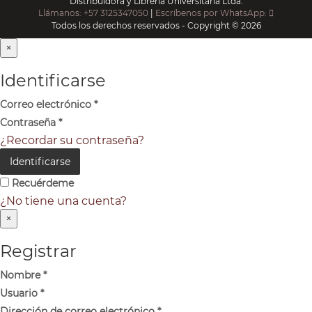
Distribuidora y Librería Universitaria Ltda.
Llámanos: +57 3125347050
|
Escríbenos por WhatsApp:
Todos los derechos reservados - Copyright © 2026
×
Identificarse
Correo electrónico
*
Contraseña
*
¿Recordar su contraseña?
Identificarse
Recuérdeme
¿No tiene una cuenta?
×
Registrar
Nombre
*
Usuario
*
Dirección de correo electrónico
*