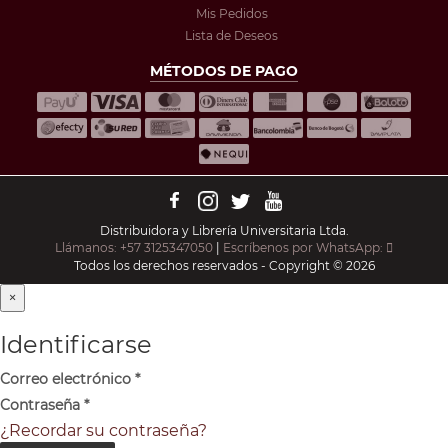
Mis Pedidos
Lista de Deseos
MÉTODOS DE PAGO
Distribuidora y Librería Universitaria Ltda.
Llámanos: +57 3125347050
|
Escríbenos por WhatsApp:
Todos los derechos reservados - Copyright © 2026
×
Identificarse
Correo electrónico
*
Contraseña
*
¿Recordar su contraseña?