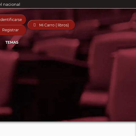
el nacional
Identificarse

Mi Carro ( libros)
Registrar
TEMAS