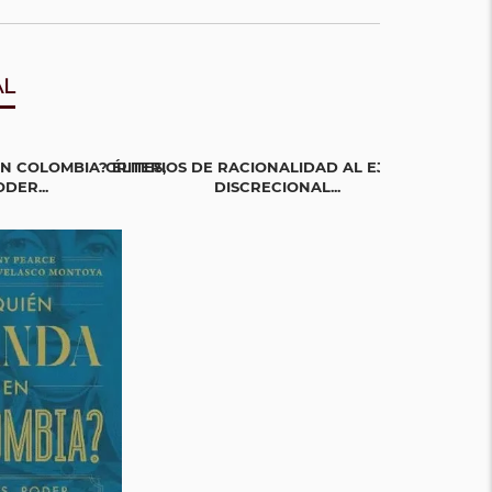
AL
N COLOMBIA? ÉLITES,
CRITERIOS DE RACIONALIDAD AL EJERCICIO
LA GUERRA EN
DER...
DISCRECIONAL...