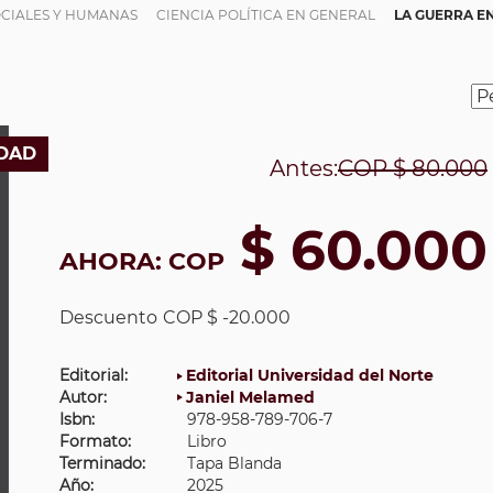
OCIALES Y HUMANAS
CIENCIA POLÍTICA EN GENERAL
LA GUERRA EN
DAD
Antes:
COP
$ 80.000
$ 60.000
AHORA:
COP
Descuento
COP $ -20.000
Editorial:
Editorial Universidad del Norte
Autor:
Janiel Melamed
Isbn:
978-958-789-706-7
Formato:
Libro
Terminado:
Tapa Blanda
Año:
2025