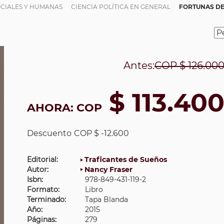
OCIALES Y HUMANAS
CIENCIA POLÍTICA EN GENERAL
FORTUNAS DE
Antes:
COP
$ 126.00
$ 113.40
AHORA:
COP
Descuento
COP $ -12.600
Editorial:
Traficantes de Sueños
Autor:
Nancy Fraser
Isbn:
978-849-431-119-2
Formato:
Libro
Terminado:
Tapa Blanda
Año:
2015
Páginas:
279