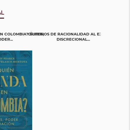
AL
N COLOMBIA? ÉLITES,
CRITERIOS DE RACIONALIDAD AL EJERCICIO
LA GUERRA EN
DER...
DISCRECIONAL...