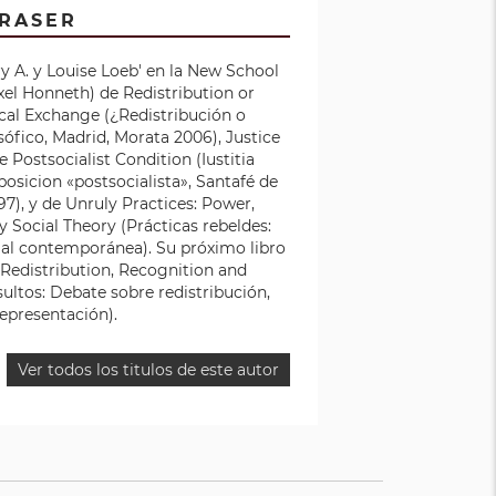
RASER
ry A. y Louise Loeb' en la New School
xel Honneth) de Redistribution or
ical Exchange (¿Redistribución o
ófico, Madrid, Morata 2006), Justice
e Postsocialist Condition (Iustitia
 posicion «postsocialista», Santafé de
7), y de Unruly Practices: Power,
Social Theory (Prácticas rebeldes:
cial contemporánea). Su próximo libro
 Redistribution, Recognition and
ultos: Debate sobre redistribución,
epresentación).
Ver todos los titulos de este autor