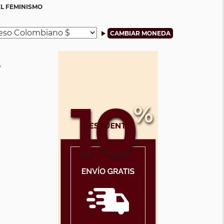
L FEMINISMO
0
0
10
%