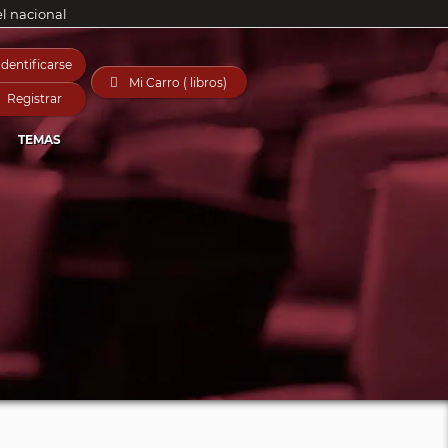
el nacional
Identificarse

Mi Carro ( libros)
Registrar
TEMAS