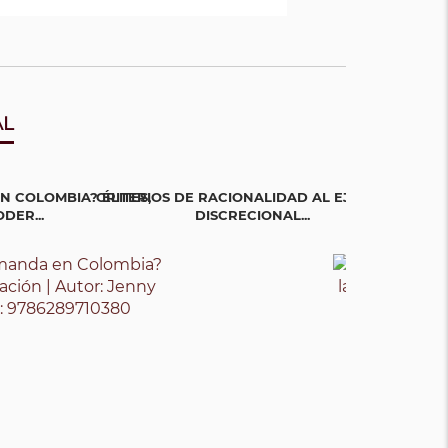
AL
N COLOMBIA? ÉLITES,
CRITERIOS DE RACIONALIDAD AL EJERCICIO
LA GUERRA EN
DER...
DISCRECIONAL...