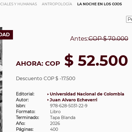
OCIALES Y HUMANAS
ANTROPOLOGÍA
LA NOCHE EN LOS OJOS
DAD
Antes:
COP
$ 70.000
$ 52.500
AHORA:
COP
Descuento
COP $ -17.500
Editorial:
Universidad Nacional de Colombia
Autor:
Juan Alvaro Echeverri
Isbn:
978-628-5031-22-9
Formato:
Libro
Terminado:
Tapa Blanda
Año:
2026
Páginas:
400