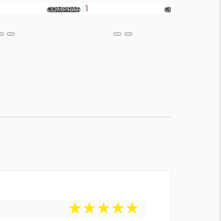
★
★
★
★
★