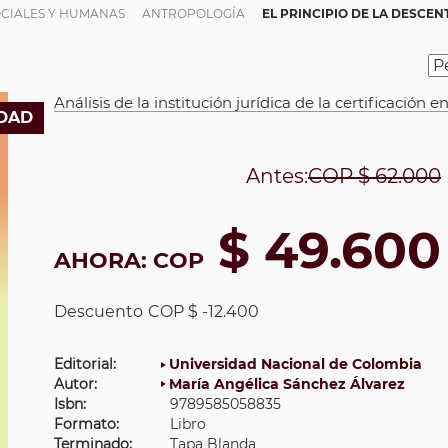
OCIALES Y HUMANAS
ANTROPOLOGÍA
EL PRINCIPIO DE LA DESCEN
Análisis de la institución jurídica de la certificación 
DAD
Antes:
COP
$ 62.000
$ 49.600
AHORA:
COP
Descuento
COP $ -12.400
Editorial:
Universidad Nacional de Colombia
Autor:
María Angélica Sánchez Álvarez
Isbn:
9789585058835
Formato:
Libro
Terminado:
Tapa Blanda