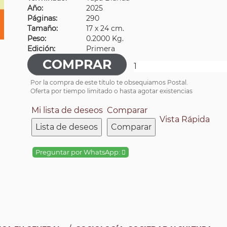
Año:
2025
Páginas:
290
Tamaño:
17 x 24 cm.
Peso:
0.2000 Kg.
Edición:
Primera
Por la compra de este título te obsequiamos Postal.
Oferta por tiempo limitado o hasta agotar existencias
Mi lista de deseos
Comparar
Vista Rápida
Lista de deseos
Comparar
Preguntar por WhatsApp: