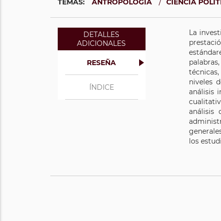
/
TEMAS:
ANTROPOLOGÍA
CIENCIA POLÍ
La invest
DETALLES
prestaci
ADICIONALES
estándar
palabras
RESEÑA
técnicas,
niveles 
ÍNDICE
análisis 
cualitati
análisis
administr
generales
los estud