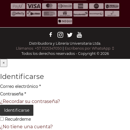
Distribuidora y Librería Universitaria Ltda.
Llámanos: +57 3125347050
|
Escríbenos por WhatsApp:
Todos los derechos reservados - Copyright © 2026
×
Identificarse
Correo electrónico
*
Contraseña
*
¿Recordar su contraseña?
Identificarse
Recuérdeme
¿No tiene una cuenta?