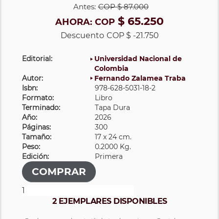
Antes:
COP
$ 87.000
$ 65.250
AHORA:
COP
Descuento
COP $ -21.750
Editorial:
Universidad Nacional de
Colombia
Autor:
Fernando Zalamea Traba
Isbn:
978-628-5031-18-2
Formato:
Libro
Terminado:
Tapa Dura
Año:
2026
Páginas:
300
Tamaño:
17 x 24 cm.
Peso:
0.2000 Kg.
Edición:
Primera
2 EJEMPLARES DISPONIBLES