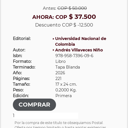
Antes:
COP
$ 50.000
$ 37.500
AHORA:
COP
Descuento
COP $ -12.500
Editorial:
Universidad Nacional de
Colombia
Autor:
Andrés Villaveces Niño
Isbn:
978-958-7396-09-6
Formato:
Libro
Terminado:
Tapa Blanda
Año:
2026
Páginas:
221
Tamaño:
17 x 24 cm.
Peso:
0.2000 Kg.
Edición:
Primera
Por la compra de este título te obsequiamos Postal.
Oferta por tiempo limitado o hasta agotar existencias