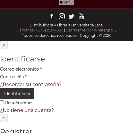
Distribuidora y Librería Universitaria Ltda.
Llámanos: +57 3125347050
|
Escríbenos por WhatsApp:
Todos los derechos reservados - Copyright © 2026
×
Identificarse
Correo electrónico
*
Contraseña
*
¿Recordar su contraseña?
Identificarse
Recuérdeme
¿No tiene una cuenta?
×
Registrar