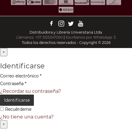
Distribuidora y Librería Universitaria Ltda.
Llámanos: +57 3125347050
|
Escríbenos por WhatsApp:
Todos los derechos reservados - Copyright © 2026
×
Identificarse
Correo electrónico
*
Contraseña
*
¿Recordar su contraseña?
Identificarse
Recuérdeme
¿No tiene una cuenta?
×