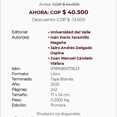
Antes:
COP
$ 54.000
$ 40.500
AHORA:
COP
Descuento
COP $ -13.500
Editorial:
Universidad del Valle
Autor(es):
Iván Darío Jaramillo
Magaña
Jairo Andrés Delgado
Ospina
Juan Manuel Cándelo
Viáfara
Isbn:
9789585073623
Formato:
Libro
Terminado:
Tapa Blanda
Año:
2025
Páginas:
242
Tamaño:
17 x 24 cm.
Peso:
0.2000 Kg.
Edición:
Primera
Producto no disponible.