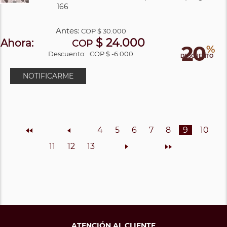
166
Antes:
COP
$ 30.000
$ 24.000
Ahora:
COP
20
%
Descuento:
COP $ -6.000
DESCUENTO
NOTIFICARME
Inicio
Anterior
4
5
6
7
8
9
10
11
12
13
Siguiente
Final
ATENCIÓN AL CLIENTE