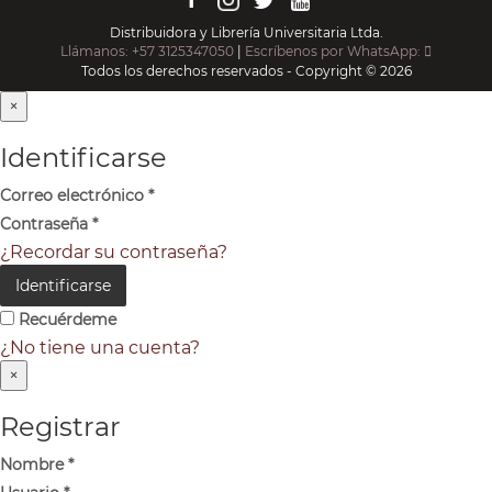
Distribuidora y Librería Universitaria Ltda.
Llámanos: +57 3125347050
|
Escríbenos por WhatsApp:
Todos los derechos reservados - Copyright © 2026
×
Identificarse
Correo electrónico
*
Contraseña
*
¿Recordar su contraseña?
Identificarse
Recuérdeme
¿No tiene una cuenta?
×
Registrar
Nombre
*