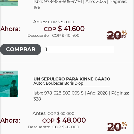
Isbn: 978-958-505-977-1 | Año: 2025 | Páginas:
196
Antes:
COP
$ 52.000
$ 41.600
Ahora:
COP
20
%
Descuento:
COP $ -10.400
DESCUENTO
UN SEPULCRO PARA KINNE GAAJO
Autor: Boubacar Boris Diop
Isbn: 978-628-503-005-5 | Año: 2026 | Páginas:
328
Antes:
COP
$ 60.000
$ 48.000
Ahora:
COP
20
%
Descuento:
COP $ -12.000
DESCUENTO