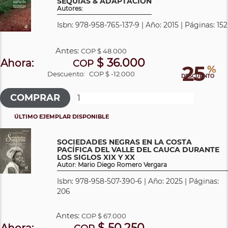
SEQUÍAS & ADAPTACIÓN
Autores:
Isbn: 978-958-765-137-9 | Año: 2015 | Páginas: 152
Antes:
COP
$ 48.000
$ 36.000
Ahora:
COP
25
%
Descuento:
COP $ -12.000
DESCUENTO
ÚLTIMO EJEMPLAR DISPONIBLE
SOCIEDADES NEGRAS EN LA COSTA
PACÍFICA DEL VALLE DEL CAUCA DURANTE
LOS SIGLOS XIX Y XX
Autor: Mario Diego Romero Vergara
Isbn: 978-958-507-390-6 | Año: 2025 | Páginas:
206
Antes:
COP
$ 67.000
$ 50.250
Ahora: