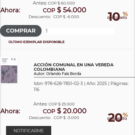
Antes:
COP
$ 60.000
$ 54.000
Ahora:
COP
10
%
Descuento:
COP $ -6.000
DESCUENTO
ÚLTIMO EJEMPLAR DISPONIBLE
ACCIÓN COMUNAL EN UNA VEREDA
COLOMBIANA
Autor: Orlando Fals Borda
Isbn: 978-628-7851-02-3 | Año: 2025 | Páginas:
116
Antes:
COP
$ 25.000
$ 20.000
Ahora:
COP
20
%
Descuento:
COP $ -5.000
DESCUENTO
NOTIFICARME