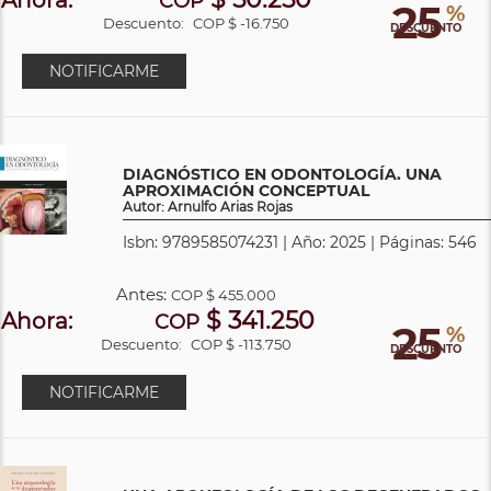
COP
25
%
Descuento:
COP $ -16.750
DESCUENTO
NOTIFICARME
DIAGNÓSTICO EN ODONTOLOGÍA. UNA
APROXIMACIÓN CONCEPTUAL
Autor: Arnulfo Arias Rojas
Isbn: 9789585074231 | Año: 2025 | Páginas: 546
Antes:
COP
$ 455.000
$ 341.250
Ahora:
COP
25
%
Descuento:
COP $ -113.750
DESCUENTO
NOTIFICARME