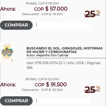
Antes:
COP
$ 76.000
$ 57.000
Ahora:
COP
25
%
Descuento:
COP $ -19.000
DESCUENTO
BUSCANDO EL SOL. GIRASOLES, HISTORIAS
DE MUJER Y COREOGRAFÍAS
Autor: Alejandra Toro Calonje
Isbn: 978-958-5074-52-1 | Año: 2026 | Páginas:
386
Antes:
COP
$ 122.000
$ 91.500
Ahora:
COP
25
%
Descuento:
COP $ -30.500
DESCUENTO